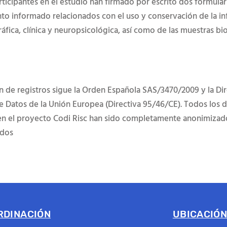
rticipantes en el estudio han firmado por escrito dos formular
to informado relacionados con el uso y conservación de la i
fica, clínica y neuropsicológica, así como de las muestras bi
ón de registros sigue la Orden Española SAS/3470/2009 y la Di
e Datos de la Unión Europea (Directiva 95/46/CE). Todos los 
n el proyecto Codi Risc han sido completamente anonimizad
ados
RDINACIÓN
UBICACIÓ