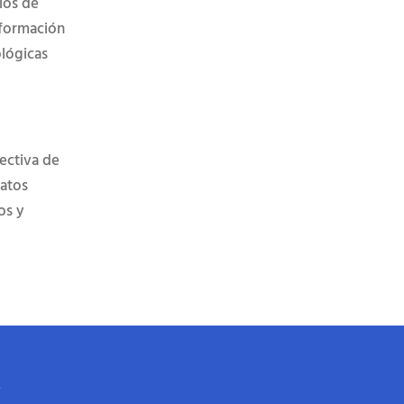
ios de
nformación
ológicas
rectiva de
datos
os y
N