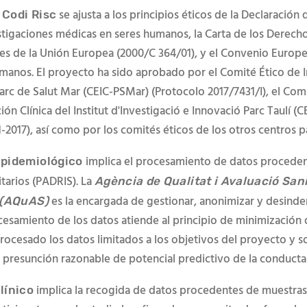
se ajusta a los principios éticos de la Declaración 
 Codi Risc
estigaciones médicas en seres humanos, la Carta de los Derech
s de la Unión Europea (2000/C 364/01), y el Convenio Europe
anos. El proyecto ha sido aprobado por el Comité Ético de I
arc de Salut Mar (CEIC-PSMar) (Protocolo 2017/7431/I), el Comi
ión Clínica del Institut d'Investigació e Innovació Parc Taulí (C
1-2017), así como por los comités éticos de los otros centros p
implica el procesamiento de datos procede
epidemiológico
itarios (PADRIS). La
Agència de Qualitat i Avaluació Sani
es la encargada de gestionar, anonimizar y desindent
 (AQuAS)
ocesamiento de los datos atiende al principio de minimización 
procesado los datos limitados a los objetivos del proyecto y s
 presunción razonable de potencial predictivo de la conducta 
implica la recogida de datos procedentes de muestras 
línico