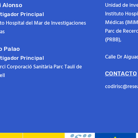
Unidad de inve
i Alonso
Instituto Hosp
tigador Principal
Médicas (IMIM
uto Hospital del Mar de Investigaciones
Parc de Recer
as
(PRBB),
o Palao
Calle Dr Aigua
tigador Principal
ci Corporació Sanitària Parc Taulí de
CONTACTO
ll
codirisc@rese