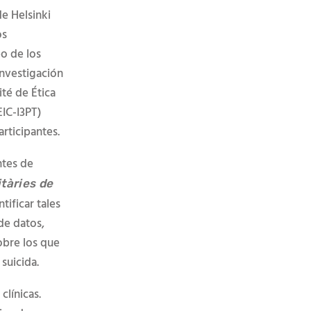
de Helsinki
os
o de los
nvestigación
té de Ética
EIC-I3PT)
articipantes.
ntes de
tàries de
ificar tales
de datos,
obre los que
suicida.
clínicas.