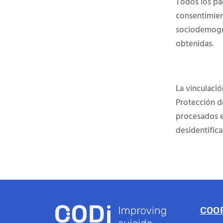
Todos los pa
consentimien
sociodemográ
obtenidas.
La vinculaci
Protección d
procesados e
desidentific
COO