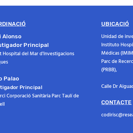
RDINACIÓ
UBICACIÓ
Unidad de inve
i Alonso
Instituto Hosp
stigador Principal
Médicas (IMIM
ut Hospital del Mar d'Investigacions
Parc de Recer
ues
(PRBB),
o Palao
Calle Dr Aigua
tigador Principal
ci Corporació Sanitària Parc Taulí de
CONTACTE
ll
codirisc@rese