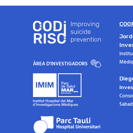
COO
Jord
Inve
Instit
Mèdiq
ÀREA D'INVESTIGADORS
Dieg
Inves
Consor
Sabade