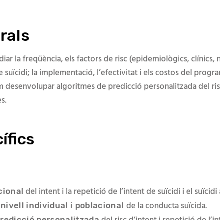
rals
iar la freqüència, els factors de risc (epidemiològics, clínics,
 de suïcidi; la implementació, l’efectivitat i els costos del progr
m desenvolupar algoritmes de predicció personalitzada del risc
s.
ífics
del intent i la repetició de l’intent de suïcidi i el suïcidi
cional
de la conducta suïcida.
 nivell individual i poblacional
redicció personalitzada