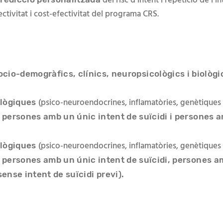
del risc d’intent i repetició de l’i
ctivitat i cost-efectivitat del programa CRS.
socio-demogràfics, clínics, neuropsicològics i biològi
(psico-neuroendocrines, inflamatòries
, genètiques
ològiques
 persones amb un únic intent de suïcidi
i persones am
(psico-neuroendocrines, inflamatòries
, genètiques
ològiques
 persones amb un únic intent de suïcidi, persones am
sense intent de suïcidi previ).